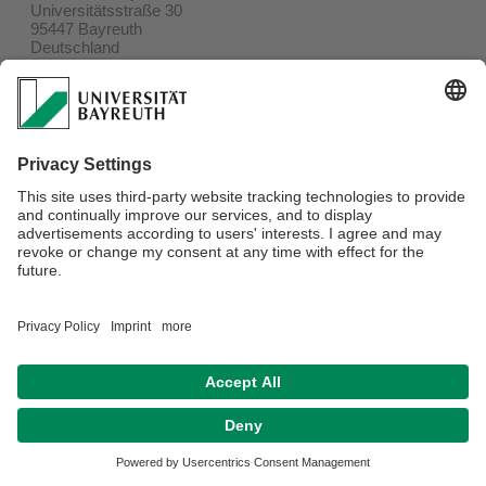
Universitätsstraße 30
95447 Bayreuth
Deutschland
Lehrstuhlsekretariat
Büro: GW II Raum: 00.18
Lena Dion
Sprechstunde nach Vereinbarung
Telefon: +49 (0)921 / 55-4116
E-Mail:
SozAfr
@uni-bayreuth.de
Verantwortlich für die Redaktion:
Lena Dion