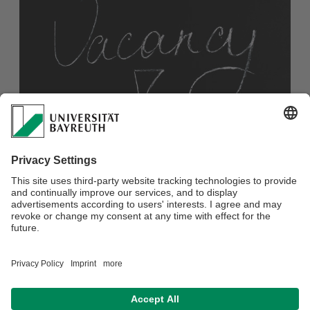
Die Arbeitsgruppe Soziologie Afrikas hat die folgende Stelle
zu besetzen:
Doktorandenstelle (m/w/d) im DFG-geförderten
Forschungsprojekt “Practices of Legitimation by companies
and NGOs in Kenya/Tanzania”
Erfahren Sie mehr über die Stelle, Ihre Aufgaben, die
erwünschten Qualifikationen und den Bewerbungsmodus!