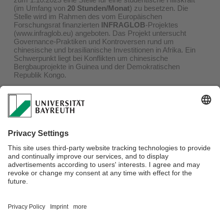
(im Umfang von
20 Stunden/Monat
) zu besetzen. Die
Stelle wird im Rahmen des vom Europäischen
Forschungsrat finanzierten
INFRAGLOB
-Projektes
(www.infraglob.eu) angeboten. Das Projekt untersucht
Governance-Praktiken und Kontroversen rund um
chinesische und brasilianische Investitionen in Afrika. Ein
Schwerpunkt liegt bei Konflikten um chinesische
Bergbauprojekte in Guinea und der Demokratischen
Republik Kongo.
Die Aufgaben umfassen Informations- und
Literaturrecherche, Transkription von Interviews (aus dem
Englischen und Französischen), Codieren von
Dokumenten, Betreuung der Website (Wordpress) und
Twitter sowie die Unterstützung von Veranstaltungen und
administrativen Aufgaben. Voraussetzung für die Bewerbung
ist, dass Sie im fortgeschrittenen Bachelor- oder bereits im
Masterstudium sind. Zudem sind sehr gute
Sprachkenntnisse (bevorzugt C1/C2) in Englisch und
Französisch notwendig.
Aussagekräftige Bewerbungen (Anschreiben, tabellarischer
Lebenslauf, Zeugnisse, Transkript der
bisher erbrachten Studienleistungen) senden Sie bitte bis
zum 30. Juni 2023 an
jan.saendig@unibayreuth.de
.