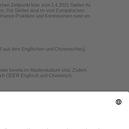
chen Zeitpunkt bzw. zum 1.4.2021 Stellen für
en. Die Stellen sind im vom Europäischen
ernance-Praktiken und Kontroversen rund um
R aus dem Englischen und Chinesischen),
 oder bereits im Masterstudium sind. Zudem
isch ODER Englisch und Chinesisch
sse, Transkript der bisher erbrachten
bayreuth.de. Für Fragen zu den
 Fragen zu den Englisch/Chinesischen Stellen