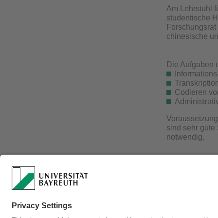
Am Lehrstuhl f
studentische H
Forschungsrat
chinesische und
Die Aufgaben 
Informations
Transkripti
Codieren v
Administrati
Voraussetzung 
sind sehr gut
notwendig.
Aussagekräftig
Studienleistun
Englisch/Franz
an Raoul Buns