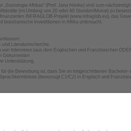
ür „Soziologie Afrikas“ (Prof. Jana Hönke) sind zum nächstmögli
ilfskräfte (im Umfang von 20 oder 40 Stunden/Monat) zu besetz
 finanzierten INFRAGLOB-Projekt (www.infraglob.eu), das Gov
 brasilianische Investitionen in Afrika untersucht.
umfassen:
- und Literaturrecherche,
on von Interviews (aus dem Englischen und Französischen ODE
on Dokumenten
ve Unterstützung.
für die Bewerbung ist, dass Sie im fortgeschrittenen Bachelor-
e Sprachkenntnisse (bevorzugt C1/C2) in Englisch und Französ
e Bewerbungen (Anschreiben, tabellarischer Lebenslauf, Zeugni
gen) senden Sie bitte bis 1. Februar 2021 an jan.saendig@uni-
ösischen Stellen können Sie sich gerne an Jan Sändig und für
koek (raoul.bunskoek@uni-bayreuth.de) wenden.