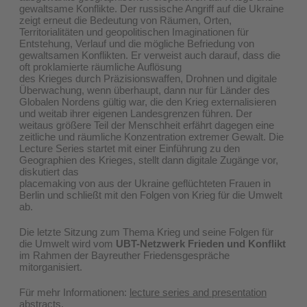
gewaltsame Konflikte. Der russische Angriff auf die Ukraine
zeigt erneut die Bedeutung von Räumen, Orten,
Territorialitäten und geopolitischen Imaginationen für
Entstehung, Verlauf und die mögliche Befriedung von
gewaltsamen Konflikten. Er verweist auch darauf, dass die
oft proklamierte räumliche Auflösung
des Krieges durch Präzisionswaffen, Drohnen und digitale
Überwachung, wenn überhaupt, dann nur für Länder des
Globalen Nordens gültig war, die den Krieg externalisieren
und weitab ihrer eigenen Landesgrenzen führen. Der
weitaus größere Teil der Menschheit erfährt dagegen eine
zeitliche und räumliche Konzentration extremer Gewalt. Die
Lecture Series startet mit einer Einführung zu den
Geographien des Krieges, stellt dann digitale Zugänge vor,
diskutiert das
placemaking von aus der Ukraine geflüchteten Frauen in
Berlin und schließt mit den Folgen von Krieg für die Umwelt
ab.
Die letzte Sitzung zum Thema Krieg und seine Folgen für
die Umwelt wird vom
UBT-Netzwerk Frieden und Konflikt
im Rahmen der Bayreuther Friedensgespräche
mitorganisiert.
Für mehr Informationen:
lecture series and presentation
abstracts
.